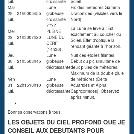
juil.
croissante
Soleil
Mar
Lune
Pic des météores Gamma
28
21h00
05h55
gibbeuse
Draconides (visibles vers le
juil.
croissante
Nord)
????
La Lune se lève à l'Est
Mer
PLEINE
exactement au coucher du
29
21h30
07h20
LUNE DU
Soleil. Effet d'optique la
juil.
CERF
rendant géante à l'horizon.
(14h36)
Jeu
Lune
Nuit des étoiles filantes
:
30
21h55
08h45
gibbeuse
Début du pic simultané de
juil.
décroissante
deux pluies de météores.
Maximum de la double pluie
Ven
Lune
de météores
(Delta
31
22h15
10h10
gibbeuse
Aquarides et Alpha
juil.
décroissante
Capricornides). Observez
après minuit.
Bonnes observations à tous.
LES OBJETS DU CIEL PROFOND QUE JE
CONSEIL AUX DEBUTANTS POUR