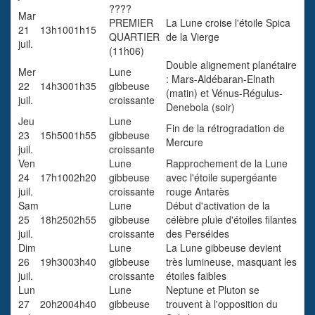
????
Mar
PREMIER
La Lune croise l'étoile Spica
21
13h10
01h15
QUARTIER
de la Vierge
juil.
(11h06)
Double alignement planétaire
Mer
Lune
: Mars-Aldébaran-Elnath
22
14h30
01h35
gibbeuse
(matin) et Vénus-Régulus-
juil.
croissante
Denebola (soir)
Jeu
Lune
Fin de la rétrogradation de
23
15h50
01h55
gibbeuse
Mercure
juil.
croissante
Ven
Lune
Rapprochement de la Lune
24
17h10
02h20
gibbeuse
avec l'étoile supergéante
juil.
croissante
rouge Antarès
Sam
Lune
Début d'activation de la
25
18h25
02h55
gibbeuse
célèbre pluie d'étoiles filantes
juil.
croissante
des Perséides
Dim
Lune
La Lune gibbeuse devient
26
19h30
03h40
gibbeuse
très lumineuse, masquant les
juil.
croissante
étoiles faibles
Lun
Lune
Neptune et Pluton se
27
20h20
04h40
gibbeuse
trouvent à l'opposition du