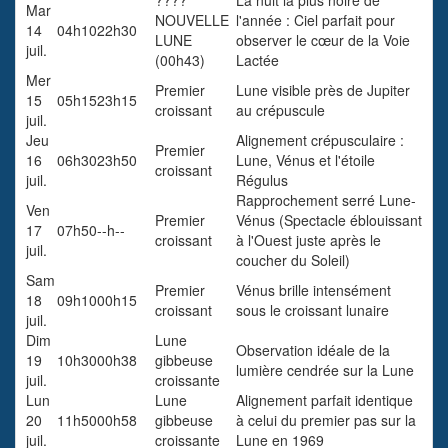
????
La nuit la plus noire de
Mar
NOUVELLE
l'année
: Ciel parfait pour
14
04h10
22h30
LUNE
observer le cœur de la Voie
juil.
(00h43)
Lactée
Mer
Premier
Lune visible près de Jupiter
15
05h15
23h15
croissant
au crépuscule
juil.
Jeu
Alignement crépusculaire :
Premier
16
06h30
23h50
Lune, Vénus et l'étoile
croissant
juil.
Régulus
Rapprochement serré Lune-
Ven
Premier
Vénus
(Spectacle éblouissant
17
07h50
--h--
croissant
à l'Ouest juste après le
juil.
coucher du Soleil)
Sam
Premier
Vénus brille intensément
18
09h10
00h15
croissant
sous le croissant lunaire
juil.
Dim
Lune
Observation idéale de la
19
10h30
00h38
gibbeuse
lumière cendrée sur la Lune
juil.
croissante
Lun
Lune
Alignement parfait identique
20
11h50
00h58
gibbeuse
à celui du premier pas sur la
juil.
croissante
Lune en 1969