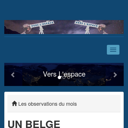
Toggle
navigati
Previous
Next
Vers L'espace
Les observations du mois
UN BELGE