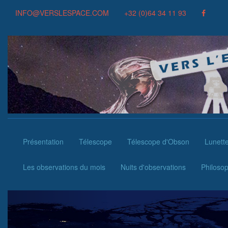
INFO@VERSLESPACE.COM
+32 (0)64 34 11 93
(current)
Présentation
Télescope
Télescope d'Obson
Lunett
Les observations du mois
Nuits d'observations
Philosop
Previous